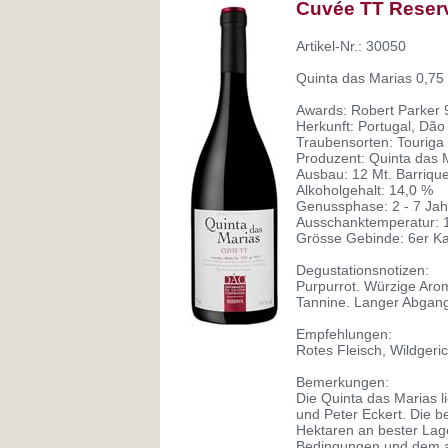
Cuvée TT Reser
Artikel-Nr.: 30050
Quinta das Marias 0,75 
Awards: Robert Parker 
Herkunft: Portugal, Dão
Traubensorten: Touriga 
Produzent: Quinta das 
Ausbau: 12 Mt. Barriqu
Alkoholgehalt: 14,0 %
Genussphase: 2 - 7 Jah
Ausschanktemperatur: 1
Grösse Gebinde: 6er Ka
Degustationsnotizen:
Purpurrot. Würzige Aro
Tannine. Langer Abgan
Empfehlungen:
Rotes Fleisch, Wildgeri
Bemerkungen:
Die Quinta das Marias 
und Peter Eckert. Die 
Hektaren an bester Lag
Bedingungen und dem aus