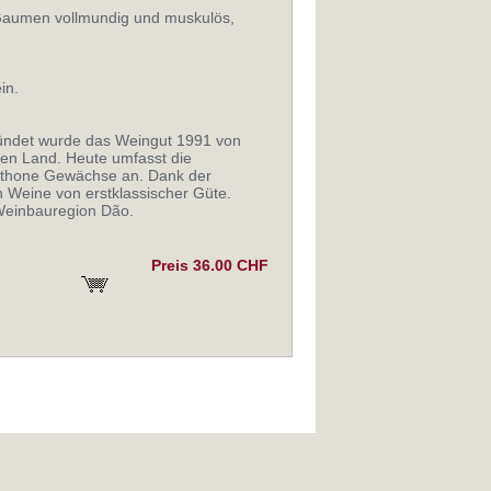
Gaumen vollmundig und muskulös,
in.
ründet wurde das Weingut 1991 von
ren Land. Heute umfasst die
chthone Gewächse an. Dank der
 Weine von erstklassischer Güte.
 Weinbauregion Dão.
Preis 36.00 CHF