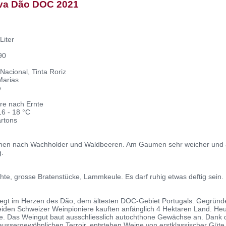
va Dão DOC 2021
Liter
90
Nacional, Tinta Roriz
Marias
e
re nach Ernte
6 - 18 °C
rtons
men nach Wachholder und Waldbeeren. Am Gaumen sehr weicher und a
g.
chte, grosse Bratenstücke, Lammkeule. Es darf ruhig etwas deftig sein.
liegt im Herzen des Dão, dem ältesten DOC-Gebiet Portugals. Gegründ
beiden Schweizer Weinpioniere kauften anfänglich 4 Hektaren Land. He
e. Das Weingut baut ausschliesslich autochthone Gewächse an. Dank 
sergewöhnlichen Terroir, entstehen Weine von erstklassischer Güte. I