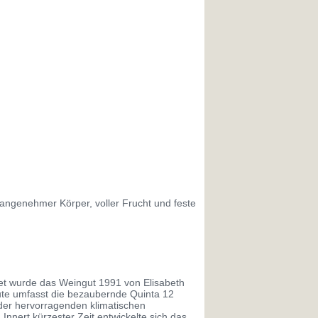
ngenehmer Körper, voller Frucht und feste
et wurde das Weingut 1991 von Elisabeth
ute umfasst die bezaubernde Quinta 12
der hervorragenden klimatischen
nnert kürzester Zeit entwickelte sich das