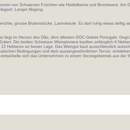
Aromen von Schwarzen Früchten wie Heidelbeere und Brombeere. Am 
elegant. Langer Abgang.
erichte, grosse Bratenstücke, Lammkeule. Es darf ruhig etwas deftig se
as liegt im Herzen des Dão, dem ältesten DOC-Gebiet Portugals. Geg
 Eckert. Die beiden Schweizer Weinpioniere kauften anfänglich 4 Hekta
12 Hektaren an bester Lage. Das Weingut baut ausschliesslich auto
atischen Bedingungen und dem aussergewöhnlichen Terroir, entstehen
it entwickelte sich das Unternehmen zu einem Vorzeigebetrieb aus der
powered by skip5