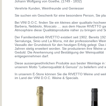
Johann Wolfgang von Goethe, (1749 - 1832)
Verehrte Kunden, Weinfreunde und Geniesser
Sie suchen ein Geschenk für eine besondere Person, Sie pla
Bei VINI D.O.C. finden Sie ein kleines aber qualitativ hoch
Barbera, Nebbiolo, Moscato .... aus dem Hause RIVETTO gara
Atmosphäre diese Qualitätsprodukte näher zu bringen und S
Der Familienbetrieb RIVETTO existiert seit 1902. Bereits 1
Serralunga, Sinio und La Morra, mit der professionellen W
Vassallo der Grundstock für den heutigen Erfolg gelegt. Das 
Jahren stetig erweitert worden. Sie produzieren ihre Weine 
Geduld. Die Anerkennung und Bestätigung der Weinqualitä
entgegennehmen darf.
Diese aussergewöhnlichen Produkte aus bester Weinlage in S
unserem Motto "Lebensqualität & Genuss" zu beliefern un
In unserem E-Store können Sie die RIVETTO Weine und weite
im Land der VINI D.O.C. Weine & Specials.