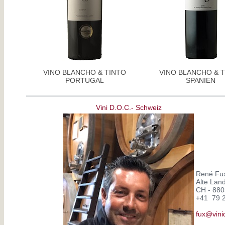
VINO BLANCHO & TINTO
VINO BLANCHO & 
PORTUGAL
SPANIEN
Vini D.O.C.- Schweiz
René Fu
Alte Lan
CH - 880
+41 79 2
fux@vini