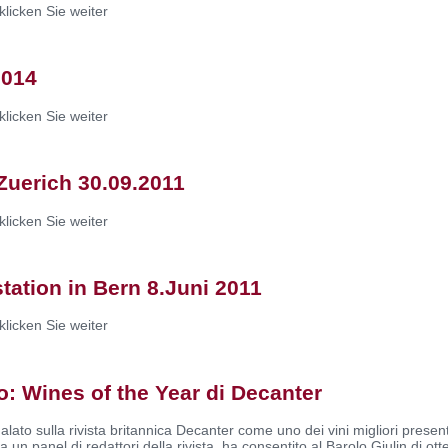
klicken Sie weiter
2014
klicken Sie weiter
Zuerich 30.09.2011
klicken Sie weiter
ation in Bern 8.Juni 2011
klicken Sie weiter
to: Wines of the Year di Decanter
lato sulla rivista britannica Decanter come uno dei vini migliori presenta
 un panel di redattori della rivista, ha consentito al Barolo Giulin di ott